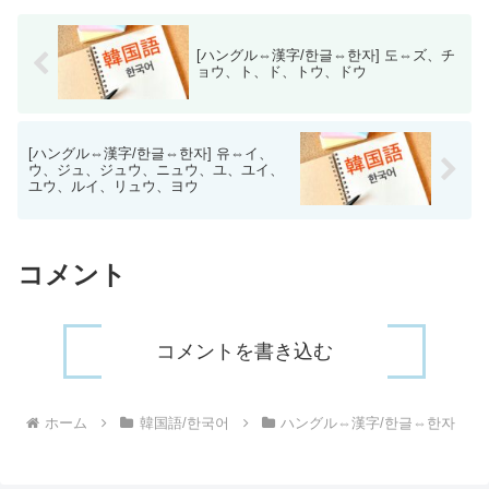
[ハングル⇔漢字/한글⇔한자] 도⇔ズ、チ
ョウ、ト、ド、トウ、ドウ
[ハングル⇔漢字/한글⇔한자] 유⇔イ、
ウ、ジュ、ジュウ、ニュウ、ユ、ユイ、
ユウ、ルイ、リュウ、ヨウ
コメント
コメントを書き込む
ホーム
韓国語/한국어
ハングル⇔漢字/한글⇔한자