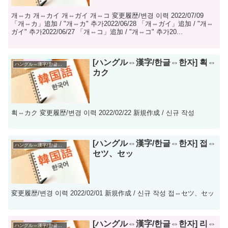
개⇔カ 개⇔カイ 개⇔ガイ 개⇔コ 変更履歴/변경 이력 2022/07/09
「개⇔カ」追加 / "개⇔カ" 추가2022/06/28 「개⇔ガイ」追加 / "개⇔
ガイ" 추가2022/06/27 「개⇔コ」追加 / "개⇔コ" 추가20...
[ハングル⇔漢字/한글⇔한자] 획⇔
ハングル⇔漢字/한글⇔한자
カク
획⇔カク 変更履歴/변경 이력 2022/02/22 新規作成 / 신규 작성
[ハングル⇔漢字/한글⇔한자] 접⇔
ハングル⇔漢字/한글⇔한자
セツ、セッ
変更履歴/변경 이력 2022/02/01 新規作成 / 신규 작성 접⇔セツ、セッ
[ハングル⇔漢字/한글⇔한자] 리⇔
ハングル⇔漢字/한글⇔한자