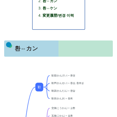
환⇔ガン
환⇔ケン
変更履歴/변경 이력
환⇔カン