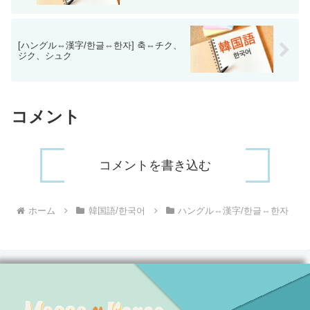
[ハングル⇔漢字/한글⇔한자] 축⇔チク、
ジク、シュク
コメント
コメントを書き込む
ホーム
韓国語/한국어
ハングル⇔漢字/한글⇔한자