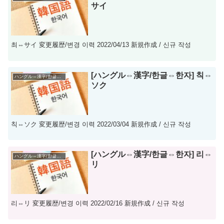
サイ
최⇔サイ 変更履歴/변경 이력 2022/04/13 新規作成 / 신규 작성
[ハングル⇔漢字/한글⇔한자] 칙⇔
ハングル⇔漢字/한글⇔한자
ソク
칙⇔ソク 変更履歴/변경 이력 2022/03/04 新規作成 / 신규 작성
[ハングル⇔漢字/한글⇔한자] 리⇔
ハングル⇔漢字/한글⇔한자
リ
리⇔リ 変更履歴/변경 이력 2022/02/16 新規作成 / 신규 작성