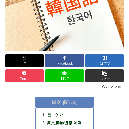
X
Facebook
はてブ
Pocket
LINE
コピー
2022.03.01
目次
건⇔ケン
変更履歴/변경 이력